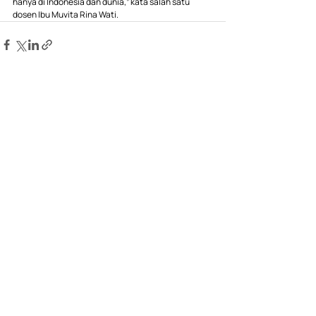
hanya di Indonesia dan dunia,” kata salah satu 
dosen Ibu Muvita Rina Wati. 