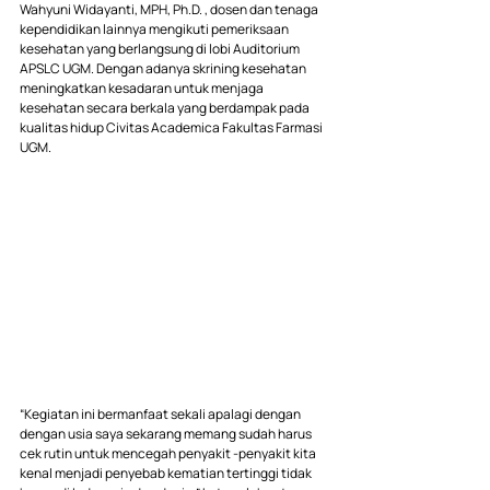
Wahyuni Widayanti, MPH, Ph.D. , dosen dan tenaga 
kependidikan lainnya mengikuti pemeriksaan 
kesehatan yang berlangsung di lobi Auditorium 
APSLC UGM. Dengan adanya skrining kesehatan 
meningkatkan kesadaran untuk menjaga 
kesehatan secara berkala yang berdampak pada 
kualitas hidup Civitas Academica Fakultas Farmasi 
UGM.
“Kegiatan ini bermanfaat sekali apalagi dengan 
dengan usia saya sekarang memang sudah harus 
cek rutin untuk mencegah penyakit -penyakit kita 
kenal menjadi penyebab kematian tertinggi tidak 