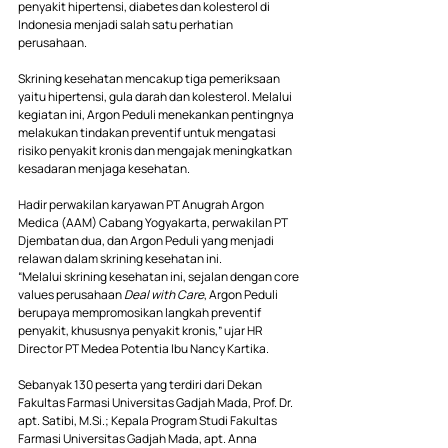
penyakit hipertensi, diabetes dan kolesterol di 
Indonesia menjadi salah satu perhatian 
perusahaan.  
Skrining kesehatan mencakup tiga pemeriksaan 
yaitu hipertensi, gula darah dan kolesterol. Melalui 
kegiatan ini, Argon Peduli menekankan pentingnya 
melakukan tindakan preventif untuk mengatasi 
risiko penyakit kronis dan mengajak meningkatkan 
kesadaran menjaga kesehatan.
Hadir perwakilan karyawan PT Anugrah Argon 
Medica (AAM) Cabang Yogyakarta, perwakilan PT 
Djembatan dua, dan Argon Peduli yang menjadi 
relawan dalam skrining kesehatan ini.
“Melalui skrining kesehatan ini, sejalan dengan core 
values perusahaan 
Deal with Care
, Argon Peduli 
berupaya mempromosikan langkah preventif 
penyakit, khususnya penyakit kronis,” ujar HR 
Director PT Medea Potentia Ibu Nancy Kartika.
Sebanyak 130 peserta yang terdiri dari Dekan 
Fakultas Farmasi Universitas Gadjah Mada, Prof. Dr. 
apt. Satibi, 
M.Si
.; Kepala Program Studi Fakultas 
Farmasi Universitas Gadjah Mada, apt. Anna 