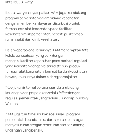
kata Ibu Juliwaty. 
Ibu Juliwaty menyampaikan AAM juga mendukung 
program pemerintah dalam bidang kesehatan 
dengan memberikan layanan distribusi produk 
farmasi dan alat kesehatan pada fasilitas 
kesehatan milik pemerintah, seperti puskesmas, 
rumah sakit dan klinik kesehatan.
Dalam operasional bisnisnya AAM menerapkan tata 
kelola perusahaan yang baik dengan 
mengaplikasikan kepatuhan pada berbagi regulasi 
yang berkaitan dengan bisnis distribusi produk 
farmasi, alat kesehatan, kosmetika dan kesehatan 
hewan, khususnya dalam bidang perpajakan.
“Kebijakan internal perusahaan dalam bidang 
keuangan dan perpajakan selalu
 inline
 dengan 
regulasi pemerintah yang terbaru,” ungkap Ibu Novy 
Wulansari.
AAM juga turut melakukan sosialisasi program 
pemerintah kepada mitra dan seluruh relasi agar 
menyesuaikan dengan peraturan dan perundang-
undangan yang berlaku.