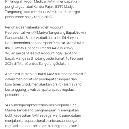
PT Anugrah Argon Medica (AAM) mendapatkan 
penghargaan dari Kantor Pajak  (KPP) Madya 
Tangerang atas kontribusi AAM terhadap target 
penerimaan pajak tahun 2023. 
Penghargaan diberikan oleh Account 
Representative KPP Madya Tangerang Bapak Edwin 
Pancamukti, Bapak Asriadi serta Ibu Sri Haryani. 
Hadir menerima penghargaan Direktur Utama AAM 
Ibu Juliwaty, Finance Director AAM Ibu Novy 
Wulansari dan Head of Accounting & Tax AAM 
Bapak Mangasa Sihotang pada Jumat, 16 Februari 
2024 di Titan Center, Tangerang Selatan.
Apresiasi ini menjadi bukti AAM turut berperan aktif 
dalam meningkatkan pendapatan negara dan 
komitmen untuk menjalankan praktik bisnis yang 
bertanggung jawab dan patuh pada regulasi 
pemerintah.
“AAM mengucapkan terima kasih kepada KPP 
Madya Tangerang, penghargaan ini merupakan 
bukti kepatuhan AAM sebagai wajib pajak dalam 
menjalankan operasional bisnis sesuai dengan 
regulasi pemerintah dalam bidang perpajakan,” 