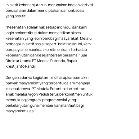
Inisiatif keberlanjutan ini merupakan bagian dari visi 
perusahaan dalam menciptakan dampak sosial 
yang positif. 
"Kesehatan adalah hak setiap individu, dan kami 
ingin berkontribusi dalam memastikan akses 
kesehatan yang lebih baik bagi masyarakat. Melalui 
berbagai inisiatif sosial seperti bakti sosial ini, kami 
berupaya memperkuat komitmen kami terhadap 
keberlanjutan dan kesejahteraan bersama," ujar 
Direktur Utama PT Medela Potentia, Bapak 
Krestijanto Pandji.
Dengan adanya kegiatan ini, diharapkan semakin 
banyak masyarakat yang terbantu dalam menjaga 
kesehatannya. PT Medela Potentia dan entitas 
anak melalui Argon Peduli terus berkomitmen untuk 
mendukung program-program sosial yang 
berkelanjutan guna memberikan manfaat bagi 
masyarakat luas.