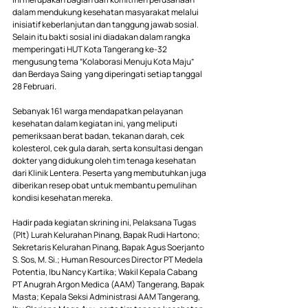
dalam mendukung kesehatan masyarakat melalui 
inisiatif keberlanjutan dan tanggung jawab sosial. 
Selain itu bakti sosial ini diadakan dalam rangka 
memperingati HUT Kota Tangerang ke-32 
mengusung tema “Kolaborasi Menuju Kota Maju” 
dan Berdaya Saing  yang diperingati setiap tanggal 
28 Februari.
Sebanyak 161 warga mendapatkan pelayanan 
kesehatan dalam kegiatan ini, yang meliputi 
pemeriksaan berat badan, tekanan darah, cek 
kolesterol, cek gula darah, serta konsultasi dengan 
dokter yang didukung oleh tim tenaga kesehatan 
dari Klinik Lentera. Peserta yang membutuhkan juga 
diberikan resep obat untuk membantu pemulihan 
kondisi kesehatan mereka.
Hadir pada kegiatan skrining ini, Pelaksana Tugas 
(Plt) Lurah Kelurahan Pinang, Bapak Rudi Hartono; 
Sekretaris Kelurahan Pinang, Bapak Agus Soerjanto 
S. Sos, M. Si.; Human Resources Director PT Medela 
Potentia, Ibu Nancy Kartika; Wakil Kepala Cabang 
PT Anugrah Argon Medica (AAM) Tangerang, Bapak 
Masta; Kepala Seksi Administrasi AAM Tangerang, 