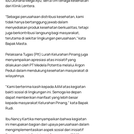
Ibu Gloriana Mega Ayu; serta tim tenaga kesehatan 
dari Klinik Lentera.
“Sebagai perusahaan distribusi kesehatan, kami 
tidak hanya bertanggung jawab dalam 
menyediakan produk kesehatan berkualitas, tetapi 
juga berkontribusi langsung bagi masyarakat, 
terutama di sekitar lingkungan perusahaan,” kata 
Bapak Masta.
Pelaksana Tugas (Plt) Lurah Kelurahan Pinang juga 
menyampaikan apresiasi atas inisiatif yang 
dilakukan oleh PT Medela Potentia melalui Argon 
Peduli dalam mendukung kesehatan masyarakat di 
wilayahnya.
"Kami berterima kasih kepada AAM atas kegiatan 
bakti sosial di lingkungan ini. Semoga ke depan 
dapat memberikan manfaat yang lebih besar 
kepada masyarakat Kelurahan Pinang," kata Bapak 
Rudi.
Ibu Nancy Kartika menyampaikan bahwa kegiatan 
ini merupakan bagian dari upaya perusahaan dalam 
mengimplementasikan aspek sosial dari inisiatif 