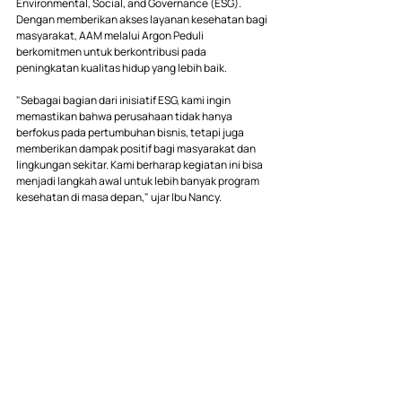
Environmental, Social, and Governance (ESG). 
Dengan memberikan akses layanan kesehatan bagi 
masyarakat, AAM melalui Argon Peduli 
berkomitmen untuk berkontribusi pada 
peningkatan kualitas hidup yang lebih baik.
"Sebagai bagian dari inisiatif ESG, kami ingin 
memastikan bahwa perusahaan tidak hanya 
berfokus pada pertumbuhan bisnis, tetapi juga 
memberikan dampak positif bagi masyarakat dan 
lingkungan sekitar. Kami berharap kegiatan ini bisa 
menjadi langkah awal untuk lebih banyak program 
kesehatan di masa depan," ujar Ibu Nancy.