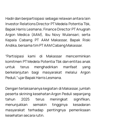
Hadir dan berpartisipasi sebagai relawan antara lain 
Investor Relations Director PT Medela Potentia Tbk, 
Bapak Harris Lesmana; Finance Director PT Anugrah 
Argon Medica (AAM), Ibu Novy Wulansari; serta 
Kepala Cabang PT AAM Makassar, Bapak Riski 
Andika, bersama tim PT AAM Cabang Makassar.
“Partisipasi kami di Makassar mencerminkan 
komitmen PT Medela Potentia Tbk dan entitas anak 
untuk terus menghadirkan manfaat yang 
berkelanjutan bagi masyarakat melalui Argon 
Peduli,” ujar Bapak Harris Lesmana.
Dengan terlaksananya kegiatan di Makassar, jumlah 
peserta skrining kesehatan Argon Peduli sepanjang 
tahun 2025 terus meningkat signifikan, 
menunjukkan semakin tingginya kesadaran 
masyarakat terhadap pentingnya pemeriksaan 
kesehatan secara rutin.