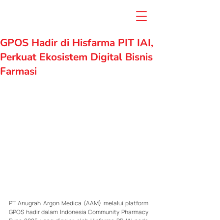
GPOS Hadir di Hisfarma PIT IAI,
Perkuat Ekosistem Digital Bisnis
Farmasi
PT Anugrah Argon Medica (AAM) melalui platform 
GPOS hadir dalam Indonesia Community Pharmacy 