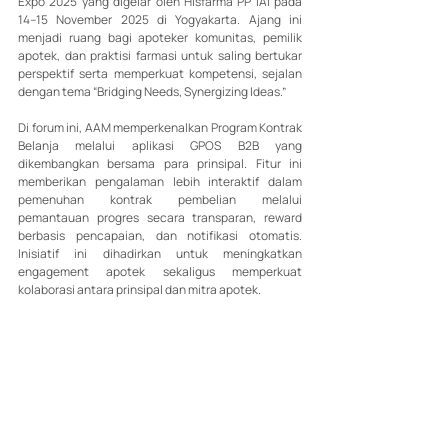
Expo 2025 yang digelar oleh Hisfarma PP IAI pada 
14–15 November 2025 di Yogyakarta. Ajang ini 
menjadi ruang bagi apoteker komunitas, pemilik 
apotek, dan praktisi farmasi untuk saling bertukar 
perspektif serta memperkuat kompetensi, sejalan 
dengan tema “Bridging Needs, Synergizing Ideas.”
Di forum ini, AAM memperkenalkan Program Kontrak 
Belanja melalui aplikasi GPOS B2B yang 
dikembangkan bersama para prinsipal. Fitur ini 
memberikan pengalaman lebih interaktif dalam 
pemenuhan kontrak pembelian melalui 
pemantauan progres secara transparan, reward 
berbasis pencapaian, dan notifikasi otomatis. 
Inisiatif ini dihadirkan untuk meningkatkan 
engagement apotek sekaligus memperkuat 
kolaborasi antara prinsipal dan mitra apotek.