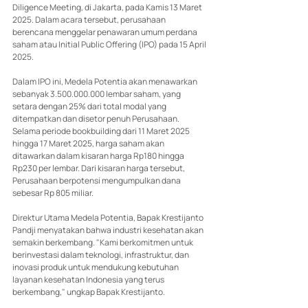
Diligence Meeting, di Jakarta, pada Kamis 13 Maret 
2025. Dalam acara tersebut, perusahaan 
berencana menggelar penawaran umum perdana 
saham atau Initial Public Offering (IPO) pada 15 April 
2025.
Dalam IPO ini, Medela Potentia akan menawarkan 
sebanyak 3.500.000.000 lembar saham, yang 
setara dengan 25% dari total modal yang 
ditempatkan dan disetor penuh Perusahaan. 
Selama periode bookbuilding dari 11 Maret 2025 
hingga 17 Maret 2025, harga saham akan 
ditawarkan dalam kisaran harga Rp180 hingga 
Rp230 per lembar. Dari kisaran harga tersebut, 
Perusahaan berpotensi mengumpulkan dana 
sebesar Rp 805 miliar.
Direktur Utama Medela Potentia, Bapak Krestijanto 
Pandji menyatakan bahwa industri kesehatan akan 
semakin berkembang. "Kami berkomitmen untuk 
berinvestasi dalam teknologi, infrastruktur, dan 
inovasi produk untuk mendukung kebutuhan 
layanan kesehatan Indonesia yang terus 
berkembang," ungkap Bapak Krestijanto.