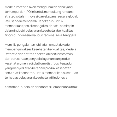
Medela Potentia akan menggunakan dana yang 
terkumpul dari IPO ini untuk mendukung rencana 
strategis dalam inovasi dan ekspansi secara global. 
Perusahaan mengambil langkah ini untuk 
memperkuat posisi sebagai salah satu pemimpin 
dalam industri pelayanan kesehatan berkualitas 
tinggi di Indonesia maupun regional Asia Tenggara.
Memiliki pengalaman lebih dari empat dekade 
membangun akses kesehatan berkualitas, Medela 
Potentia dan entitas anak telah bertransformasi 
dari perusahaan penyedia layanan dan produk 
kesehatan, menjadi platform distribusi terpadu 
yang menyediakan beragam produk kesehatan 
serta alat kesehatan, untuk memberikan akses luas 
terhadap pelayanan kesehatan di Indonesia.
Komitmen ini sejalan dengan visi Perusahaan untuk 
menjadi grup layanan kesehatan global terpercaya, 
serta memberikan nilai signifikan kepada 
pelanggan dan mitra bisnis. Dalam mewujudkan visi 
tersebut, Medela Potentia berfokus pada 
penyediaan rantai pasokan serta jaringan distribusi 
yang kuat dan luas. Kemudian menerapkan sistem 