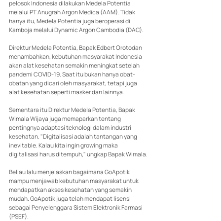
pelosok Indonesia dilakukan Medela Potentia 
melalui PT Anugrah Argon Medica (AAM). Tidak 
hanya itu, Medela Potentia juga beroperasi di 
Kamboja melalui Dynamic Argon Cambodia (DAC).
Direktur Medela Potentia, Bapak Edbert Orotodan 
menambahkan, kebutuhan masyarakat Indonesia 
akan alat kesehatan semakin meningkat setelah 
pandemi COVID-19. Saat itu bukan hanya obat-
obatan yang dicari oleh masyarakat, tetapi juga 
alat kesehatan seperti masker dan lainnya.
Sementara itu Direktur Medela Potentia, Bapak 
Wimala Wijaya juga memaparkan tentang 
pentingnya adaptasi teknologi dalam industri 
kesehatan. "Digitalisasi adalah tantangan yang 
inevitable. Kalau kita ingin growing maka 
digitalisasi harus ditempuh," ungkap Bapak Wimala.
Beliau lalu menjelaskan bagaimana GoApotik 
mampu menjawab kebutuhan masyarakat untuk 
mendapatkan akses kesehatan yang semakin 
mudah. GoApotik juga telah mendapat lisensi 
sebagai Penyelenggara Sistem Elektronik Farmasi 
(PSEF).