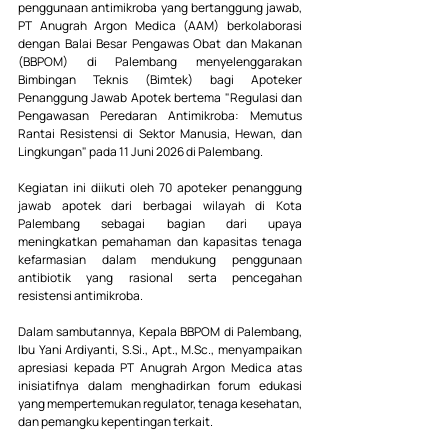
penggunaan antimikroba yang bertanggung jawab, 
PT Anugrah Argon Medica (AAM) berkolaborasi 
dengan Balai Besar Pengawas Obat dan Makanan 
(BBPOM) di Palembang menyelenggarakan 
Bimbingan Teknis (Bimtek) bagi Apoteker 
Penanggung Jawab Apotek bertema "Regulasi dan 
Pengawasan Peredaran Antimikroba: Memutus 
Rantai Resistensi di Sektor Manusia, Hewan, dan 
Lingkungan" pada 11 Juni 2026 di Palembang.
Kegiatan ini diikuti oleh 70 apoteker penanggung 
jawab apotek dari berbagai wilayah di Kota 
Palembang sebagai bagian dari upaya 
meningkatkan pemahaman dan kapasitas tenaga 
kefarmasian dalam mendukung penggunaan 
antibiotik yang rasional serta pencegahan 
resistensi antimikroba.
Dalam sambutannya, Kepala BBPOM di Palembang, 
Ibu Yani Ardiyanti, 
S.Si
., Apt., 
M.Sc
., menyampaikan 
apresiasi kepada PT Anugrah Argon Medica atas 
inisiatifnya dalam menghadirkan forum edukasi 
yang mempertemukan regulator, tenaga kesehatan, 
dan pemangku kepentingan terkait.