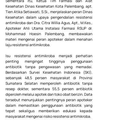
Sementara itu, Ketua Tim Farmasi dan Alat 
Kesehatan Dinas Kesehatan Kota Palembang, apt. 
Tien Atika Setiawati, 
S.Si
., menjelaskan peran Dinas 
Kesehatan dalam upaya pengendalian resistensi 
antimikroba dan Dra. Citra Willia Agus, Apt., M.Kes., 
Apoteker Ahli Utama Instalasi Farmasi RSUP dr. 
Mohammad Hoesin Palembang, membawakan 
materi mengenai peran apoteker dalam menahan 
laju resistensi antimikroba.
Isu resistensi antimikroba menjadi perhatian 
penting mengingat tingginya penggunaan 
antibiotik tanpa pengawasan yang memadai. 
Berdasarkan Survei Kesehatan Indonesia (SKI), 
sebanyak 48,5 persen masyarakat di Provinsi 
Sumatera Selatan memperoleh antibiotik tanpa 
resep dokter, sementara 55,5 persen antibiotik 
diperoleh melalui apotek dan toko obat berizin. Data 
tersebut menunjukkan pentingnya peran apoteker 
dalam memastikan penggunaan antibiotik yang 
tepat sekaligus memberikan edukasi kepada 
masyarakat mengenai risiko resistensi antimikroba.