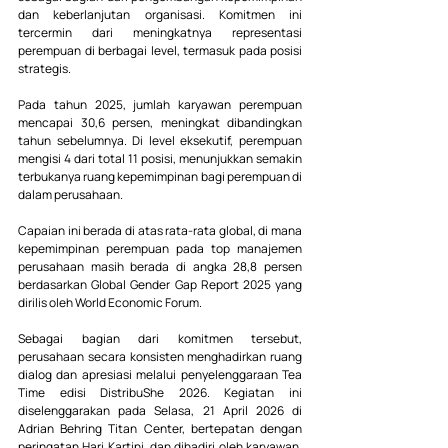
dan keberlanjutan organisasi. Komitmen ini 
tercermin dari meningkatnya representasi 
perempuan di berbagai level, termasuk pada posisi 
strategis.
Pada tahun 2025, jumlah karyawan perempuan 
mencapai 30,6 persen, meningkat dibandingkan 
tahun sebelumnya. Di level eksekutif, perempuan 
mengisi 4 dari total 11 posisi, menunjukkan semakin 
terbukanya ruang kepemimpinan bagi perempuan di 
dalam perusahaan.
Capaian ini berada di atas rata-rata global, di mana 
kepemimpinan perempuan pada top manajemen 
perusahaan masih berada di angka 28,8 persen 
berdasarkan Global Gender Gap Report 2025 yang 
dirilis oleh World Economic Forum.
Sebagai bagian dari komitmen tersebut, 
perusahaan secara konsisten menghadirkan ruang 
dialog dan apresiasi melalui penyelenggaraan Tea 
Time edisi DistribuShe 2026. Kegiatan ini 
diselenggarakan pada Selasa, 21 April 2026 di 
Adrian Behring Titan Center, bertepatan dengan 
peringatan Hari Kartini, dan dihadiri oleh karyawan, 