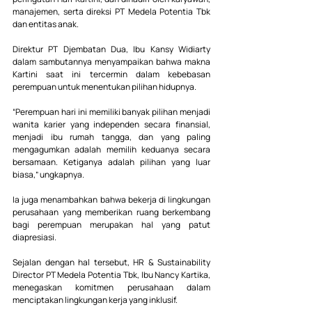
manajemen, serta direksi PT Medela Potentia Tbk 
dan entitas anak.
Direktur PT Djembatan Dua, Ibu Kansy Widiarty 
dalam sambutannya menyampaikan bahwa makna 
Kartini saat ini tercermin dalam kebebasan 
perempuan untuk menentukan pilihan hidupnya.
“Perempuan hari ini memiliki banyak pilihan menjadi 
wanita karier yang independen secara finansial, 
menjadi ibu rumah tangga, dan yang paling 
mengagumkan adalah memilih keduanya secara 
bersamaan. Ketiganya adalah pilihan yang luar 
biasa,” ungkapnya.
Ia juga menambahkan bahwa bekerja di lingkungan 
perusahaan yang memberikan ruang berkembang 
bagi perempuan merupakan hal yang patut 
diapresiasi.
Sejalan dengan hal tersebut, HR & Sustainability 
Director PT Medela Potentia Tbk, Ibu Nancy Kartika, 
menegaskan komitmen perusahaan dalam 
menciptakan lingkungan kerja yang inklusif.