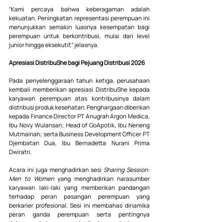
“Kami percaya bahwa keberagaman adalah 
kekuatan. Peningkatan representasi perempuan ini 
menunjukkan semakin luasnya kesempatan bagi 
perempuan untuk berkontribusi, mulai dari level 
junior hingga eksekutif,” jelasnya.
Apresiasi DistribuShe bagi Pejuang Distribusi 2026
Pada penyelenggaraan tahun ketiga, perusahaan 
kembali memberikan apresiasi DistribuShe kepada 
karyawan perempuan atas kontribusinya dalam 
distribusi produk kesehatan. Penghargaan diberikan 
kepada Finance Director PT Anugrah Argon Medica, 
Ibu Novy Wulansari; Head of GoApotik, Ibu Neneng 
Mutmainah; serta Business Development Officer PT 
Djembatan Dua, Ibu Bernadetta Nurani Prima 
Dwiratri.
Acara ini juga menghadirkan sesi 
Sharing Session: 
Men to Women
 yang menghadirkan narasumber 
karyawan laki-laki yang memberikan pandangan 
terhadap peran pasangan perempuan yang 
berkarier profesional. Sesi ini membahas dinamika 
peran ganda perempuan serta pentingnya 