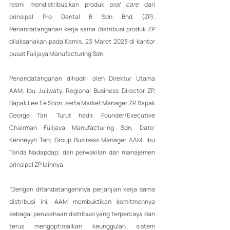
resmi mendistribusikan produk 
oral care
 dari 
prinsipal Pro Dental B Sdn Bhd (ZP). 
Penandatanganan kerja sama distribusi produk ZP 
dilaksanakan pada Kamis, 23 Maret 2023 di kantor 
pusat Fulijaya Manufacturing Sdn.
Penandatanganan dihadiri oleh Direktur Utama 
AAM, Ibu Juliwaty, Regional Business Director ZP, 
Bapak Lee Ee Soon, serta Market Manager ZP, Bapak 
George Tan. Turut hadir, Founder/Executive 
Chairman Fulijaya Manufacturing Sdn, Dato’ 
Kenneyyh Tan; Group Business Manager AAM, Ibu 
Tarida Nadapdap; dan perwakilan dari manajemen 
prinsipal ZP lainnya.
“Dengan ditandatanganinya perjanjian kerja sama 
distribusi ini, AAM membuktikan komitmennya 
sebagai perusahaan distribusi yang terpercaya dan 
terus mengoptimalkan keunggulan sistem 