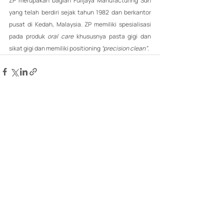
ZP merupakan bagian Fulijaya Manufacturing Sdn 
yang telah berdiri sejak tahun 1982 dan berkantor 
pusat di Kedah, Malaysia. ZP memiliki spesialisasi 
pada produk 
oral care
 khususnya pasta gigi dan 
sikat gigi dan memiliki positioning 
“precision clean”
.